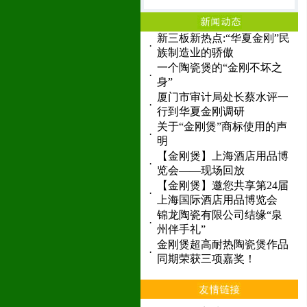
新三板新热点:“华夏金刚”民
·
族制造业的骄傲
一个陶瓷煲的“金刚不坏之
·
身”
厦门市审计局处长蔡水评一
·
行到华夏金刚调研
关于“金刚煲”商标使用的声
·
明
【金刚煲】上海酒店用品博
·
览会——现场回放
【金刚煲】邀您共享第24届
·
上海国际酒店用品博览会
锦龙陶瓷有限公司结缘“泉
·
州伴手礼”
金刚煲超高耐热陶瓷煲作品
·
同期荣获三项嘉奖！