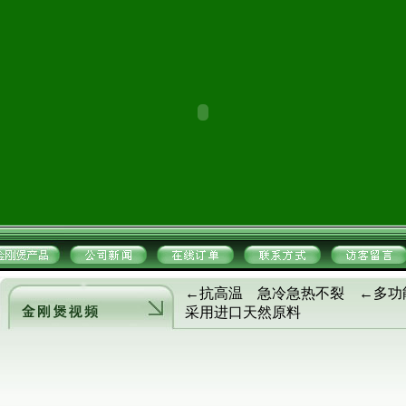
←抗高温 急冷急热不裂 ←多
采用进口天然原料