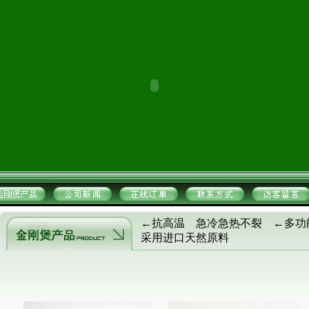
←抗高温 急冷急热不裂 ←多
采用进口天然原料