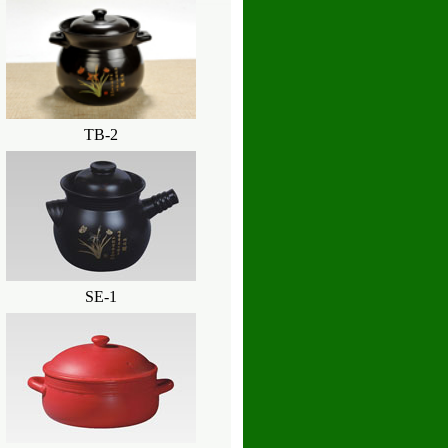
TB-2
SE-1